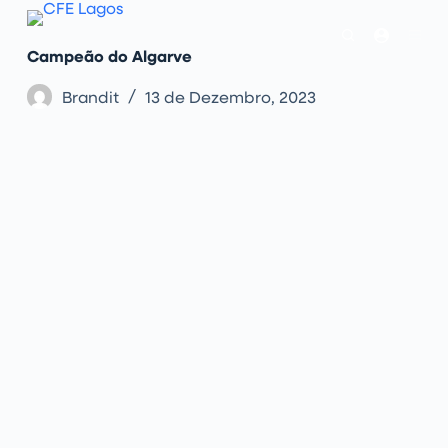
P
u
l
Campeão do Algarve
a
r
p
Brandit
13 de Dezembro, 2023
a
r
a
o
c
o
n
t
e
ú
d
o