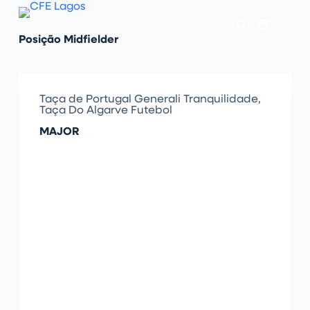
P
u
l
Posição
Midfielder
a
r
p
a
r
Taça de Portugal Generali Tranquilidade
,
a
Taça Do Algarve Futebol
o
c
MAJOR
o
n
t
e
ú
d
o