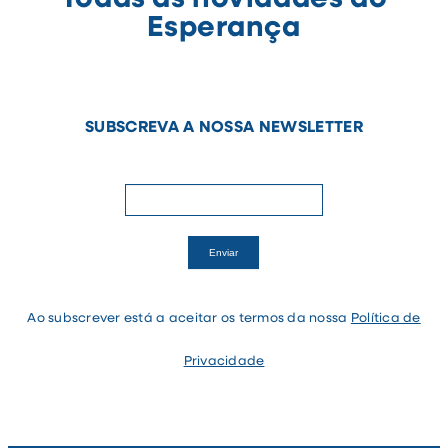
Esperança
SUBSCREVA A NOSSA NEWSLETTER
newsletter
If
Enviar
you
are
human,
leave
Ao subscrever está a aceitar os termos da nossa
Política de
this
field
blank.
Privacidade