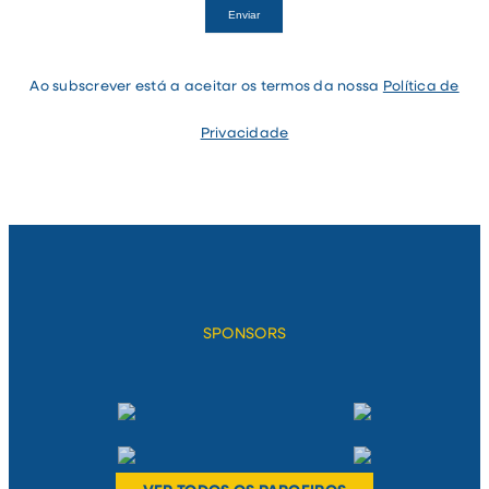
If
Enviar
you
are
human,
leave
Ao subscrever está a aceitar os termos da nossa
Política de
this
field
blank.
Privacidade
SPONSORS