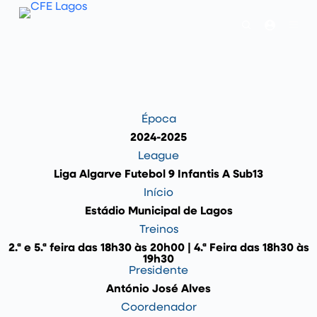
P
u
l
a
r
p
a
r
a
o
Época
c
o
2024-2025
n
League
t
e
Liga Algarve Futebol 9 Infantis A Sub13
ú
Início
d
o
Estádio Municipal de Lagos
Treinos
2.ª e 5.ª feira das 18h30 às 20h00 | 4.ª Feira das 18h30 às
19h30
Presidente
António José Alves
Coordenador