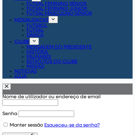
FUTSAL FEMININO SÉNIOR
FUTSAL FEMININO JÚNIOR
FUTSAL MASCULINO SÉNIOR
MODALIDADES
FUTEBOL
FUTSAL
DANÇA
CLUBE
MENSAGEM DO PRESIDENTE
HISTÓRIA
PALMARÉS
ESTATUTOS DO CLUBE
MISSÃO
NOTICIAS
LOJA
Nome de utilizador ou endereço de email
Senha
Manter sessão
Esqueceu-se da senha?