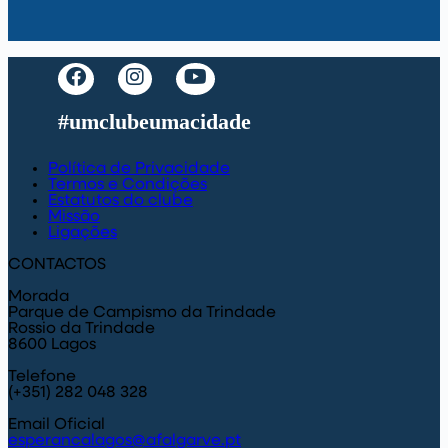
#umclubeumacidade
Política de Privacidade
Termos e Condições
Estatutos do clube
Missão
Ligações
CONTACTOS
Morada
Parque de Campismo da Trindade
Rossio da Trindade
8600 Lagos
Telefone
(+351) 282 048 328
Email Oficial
esperancalagos@afalgarve.pt