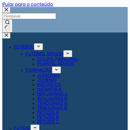
Pular para o conteúdo
Sem
resultados
FUTEBOL
FUTEBOL SÉNIOR
EQUIPA PRINCIPAL
PLANTEL SÉNIOR
FORMAÇÃO
JUNIORES
JUVENIS
INICIADOS
INFANTIS A
BENJAMINS A
BENJAMINS B
TRAQUINAS A
TRAQUINAS B
PETIZES A
PETIZES B
PETIZES C
FUTSAL