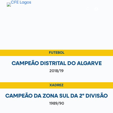
P
u
l
a
r
p
a
r
a
o
c
o
n
FUTEBOL
t
e
CAMPEÃO DISTRITAL DO ALGARVE
ú
d
2018/19
o
XADREZ
CAMPEÃO DA ZONA SUL DA 2ª DIVISÃO
1989/90