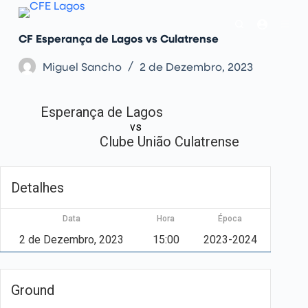
P
u
l
CF Esperança de Lagos vs Culatrense
a
r
p
Miguel Sancho
2 de Dezembro, 2023
a
r
a
Esperança de Lagos
o
c
vs
o
Clube União Culatrense
n
t
e
ú
Detalhes
d
o
Data
Hora
Época
2 de Dezembro, 2023
15:00
2023-2024
Ground