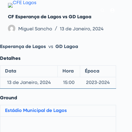
P
u
l
CF Esperança de Lagos vs GD Lagoa
a
r
p
Miguel Sancho
13 de Janeiro, 2024
a
r
a
Esperança de Lagos
vs
GD Lagoa
o
c
o
Detalhes
n
t
Data
Hora
Época
e
ú
d
13 de Janeiro, 2024
15:00
2023-2024
o
Ground
Estádio Municipal de Lagos