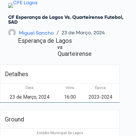
P
u
l
CF Esperança de Lagos Vs. Quarteirense Futebol,
a
SAD
r
p
Miguel Sancho
23 de Março, 2024
a
Esperança de Lagos
r
a
vs
o
Quarteirense
c
o
n
t
Detalhes
e
ú
d
Data
Hora
Época
o
23 de Março, 2024
16:00
2023-2024
Ground
Estádio Municipal de Lagos