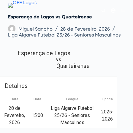
P
u
l
Esperança de Lagos vs Quarteirense
a
r
p
Miguel Sancho
28 de Fevereiro, 2026
a
Liga Algarve Futebol 25/26 - Seniores Masculinos
r
a
o
Esperança de Lagos
c
o
vs
n
Quarteirense
t
e
ú
d
Detalhes
o
Data
Hora
League
Época
28 de
Liga Algarve Futebol
2025-
Fevereiro,
15:00
25/26 - Seniores
2026
2026
Masculinos