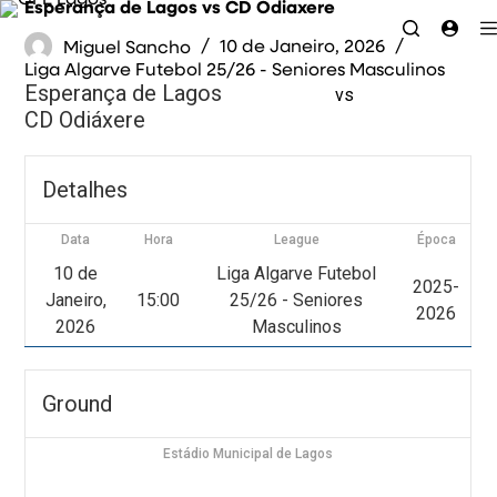
Esperança de Lagos vs CD Odiaxere
P
u
Miguel Sancho
10 de Janeiro, 2026
l
Liga Algarve Futebol 25/26 - Seniores Masculinos
a
Esperança de Lagos
r
vs
p
CD Odiáxere
a
r
a
o
Detalhes
c
o
n
Data
Hora
League
Época
t
e
10 de
Liga Algarve Futebol
2025-
ú
Janeiro,
15:00
25/26 - Seniores
d
2026
o
2026
Masculinos
Ground
Estádio Municipal de Lagos