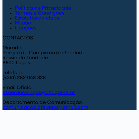
Política de Privacidade
Termos e Condições
Estatutos do clube
Missão
Ligações
CONTACTOS
Morada
Parque de Campismo da Trindade
Rossio da Trindade
8600 Lagos
Telefone
(+351) 282 048 328
Email Oficial
esperancalagos@afalgarve.pt
Departamento de Comunicação
comunicacao.cfelagos@gmail.com