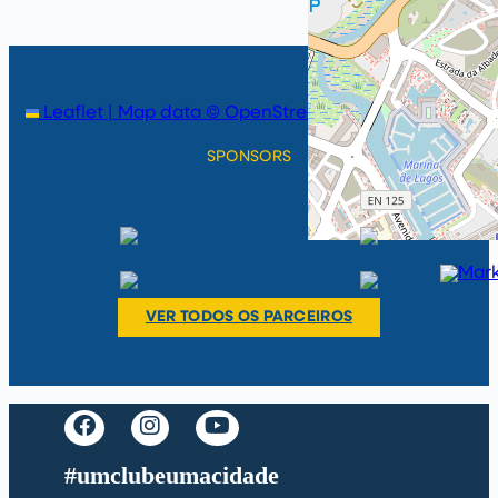
Leaflet
|
Map data ©
OpenStreetMap
contributors
SPONSORS
VER TODOS OS PARCEIROS
#umclubeumacidade