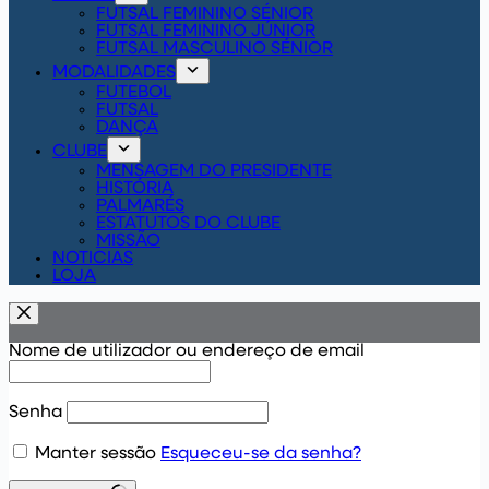
FUTSAL FEMININO SÉNIOR
FUTSAL FEMININO JÚNIOR
FUTSAL MASCULINO SÉNIOR
MODALIDADES
FUTEBOL
FUTSAL
DANÇA
CLUBE
MENSAGEM DO PRESIDENTE
HISTÓRIA
PALMARÉS
ESTATUTOS DO CLUBE
MISSÃO
NOTICIAS
LOJA
Nome de utilizador ou endereço de email
Senha
Manter sessão
Esqueceu-se da senha?