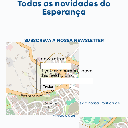
Todas as novidades do
Esperança
SUBSCREVA A NOSSA NEWSLETTER
newsletter
If you are human, leave
this field blank.
Enviar
Ao subscrever está a aceitar os termos da nossa
Política de
Privacidade