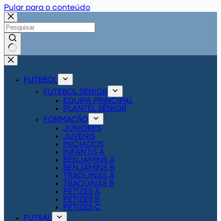
Pular para o conteúdo
Sem
resultados
FUTEBOL
FUTEBOL SÉNIOR
EQUIPA PRINCIPAL
PLANTEL SÉNIOR
FORMAÇÃO
JUNIORES
JUVENIS
INICIADOS
INFANTIS A
BENJAMINS A
BENJAMINS B
TRAQUINAS A
TRAQUINAS B
PETIZES A
PETIZES B
PETIZES C
FUTSAL