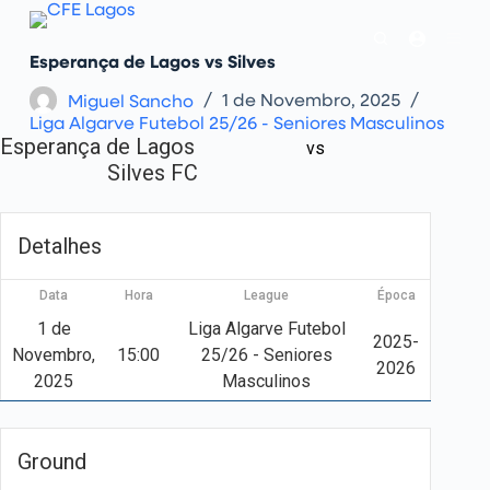
P
u
l
Esperança de Lagos vs Silves
a
r
Miguel Sancho
1 de Novembro, 2025
p
Liga Algarve Futebol 25/26 - Seniores Masculinos
a
Esperança de Lagos
r
vs
a
Silves FC
o
c
o
n
Detalhes
t
e
ú
Data
Hora
League
Época
d
o
1 de
Liga Algarve Futebol
2025-
Novembro,
15:00
25/26 - Seniores
2026
2025
Masculinos
Ground