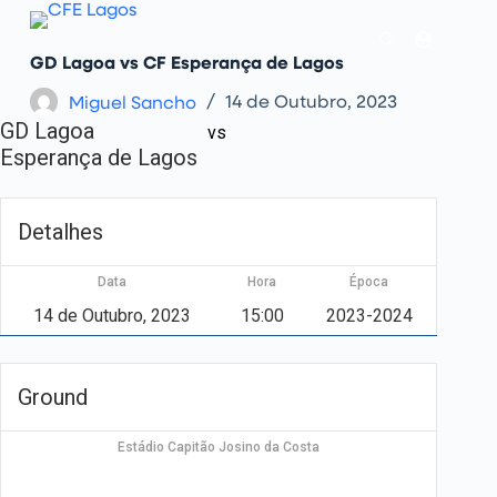
P
u
l
GD Lagoa vs CF Esperança de Lagos
a
r
Miguel Sancho
14 de Outubro, 2023
p
GD Lagoa
a
vs
r
Esperança de Lagos
a
o
c
o
Detalhes
n
t
e
Data
Hora
Época
ú
d
14 de Outubro, 2023
15:00
2023-2024
o
Ground
Estádio Capitão Josino da Costa