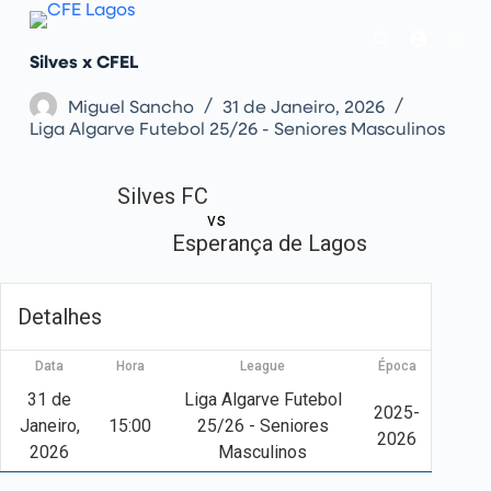
P
u
l
Silves x CFEL
a
r
p
Miguel Sancho
31 de Janeiro, 2026
a
Liga Algarve Futebol 25/26 - Seniores Masculinos
r
a
o
Silves FC
c
o
vs
n
Esperança de Lagos
t
e
ú
d
Detalhes
o
Data
Hora
League
Época
31 de
Liga Algarve Futebol
2025-
Janeiro,
15:00
25/26 - Seniores
2026
2026
Masculinos