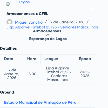
P
u
l
Armacenenses x CFEL
a
r
Miguel Sancho
17 de Janeiro, 2026
p
Liga Algarve Futebol 25/26 - Seniores Masculinos
a
Armacenenses
r
vs
a
Esperança de Lagos
o
c
o
Detalhes
n
t
e
Data
Hora
League
Época
ú
d
Liga Algarve
o
17 de
Futebol 25/26
2025-
Janeiro,
15:00
- Seniores
2026
2026
Masculinos
Ground
Estádio Municipal de Armação de Pêra