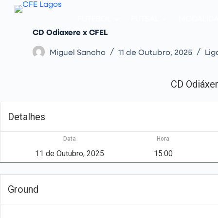
P
u
FUTEBOL
FUTSAL
MODALID
l
a
CD Odiaxere x CFEL
r
p
Miguel Sancho
11 de Outubro, 2025
Lig
a
r
a
o
CD Odiáxe
c
o
n
t
Detalhes
e
ú
d
Data
Hora
o
11 de Outubro, 2025
15:00
Ground