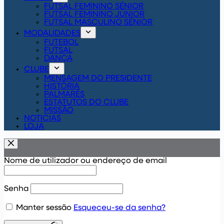
FUTSAL FEMININO SÉNIOR
FUTSAL FEMININO JÚNIOR
FUTSAL MASCULINO SÉNIOR
MODALIDADES
FUTEBOL
FUTSAL
DANÇA
CLUBE
MENSAGEM DO PRESIDENTE
HISTÓRIA
PALMARÉS
ESTATUTOS DO CLUBE
MISSÃO
NOTICIAS
LOJA
Nome de utilizador ou endereço de email
Senha
Manter sessão
Esqueceu-se da senha?