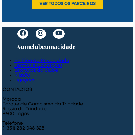
VER TODOS OS PARCEIROS
#umclubeumacidade
Política de Privacidade
Termos e Condições
Estatutos do clube
Missão
Ligações
CONTACTOS
Morada
Parque de Campismo da Trindade
Rossio da Trindade
8600 Lagos
Telefone
(+351) 282 048 328