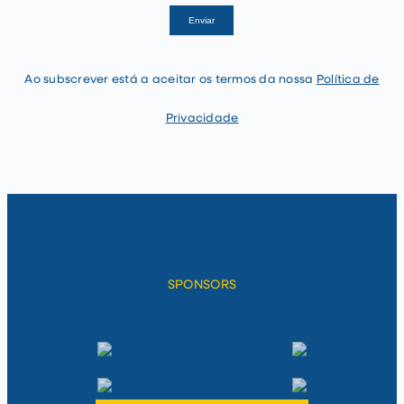
If
Enviar
you
are
human,
leave
Ao subscrever está a aceitar os termos da nossa
Política de
this
field
blank.
Privacidade
SPONSORS