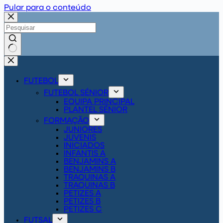
Pular para o conteúdo
Sem
resultados
FUTEBOL
FUTEBOL SÉNIOR
EQUIPA PRINCIPAL
PLANTEL SÉNIOR
FORMAÇÃO
JUNIORES
JUVENIS
INICIADOS
INFANTIS A
BENJAMINS A
BENJAMINS B
TRAQUINAS A
TRAQUINAS B
PETIZES A
PETIZES B
PETIZES C
FUTSAL