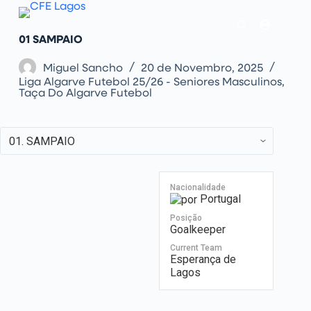
P
u
l
01
SAMPAIO
a
r
p
Miguel Sancho
20 de Novembro, 2025
a
Liga Algarve Futebol 25/26 - Seniores Masculinos
,
r
Taça Do Algarve Futebol
a
o
c
o
n
t
e
ú
Nacionalidade
d
Portugal
o
Posição
Goalkeeper
Current Team
Esperança de
Lagos