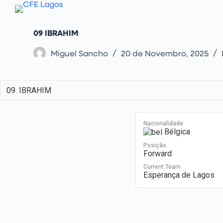
P
u
FUTEBOL
FUTSAL
MODALID
l
a
09
IBRAHIM
r
p
Miguel Sancho
20 de Novembro, 2025
a
r
a
o
c
o
n
t
e
Nacionalidade
ú
Bélgica
d
o
Posição
Forward
Current Team
Esperança de Lagos