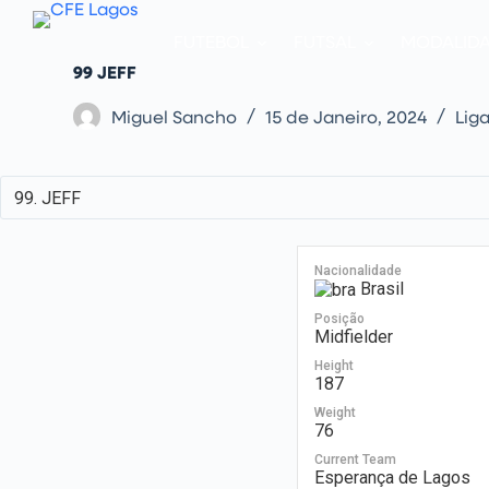
P
u
FUTEBOL
FUTSAL
MODALID
l
a
99
JEFF
r
p
Miguel Sancho
15 de Janeiro, 2024
Lig
a
r
a
o
c
o
n
t
e
Nacionalidade
ú
Brasil
d
o
Posição
Midfielder
Height
187
Weight
76
Current Team
Esperança de Lagos