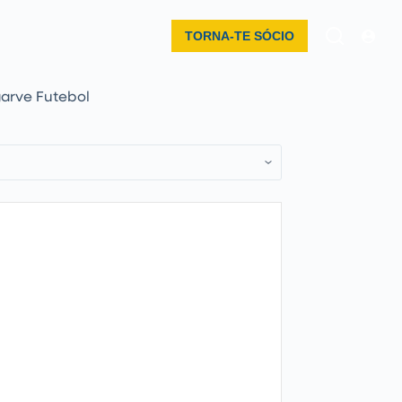
TORNA-TE SÓCIO
garve Futebol