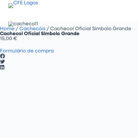
P
u
l
a
r
Home
/
Cachecóis
/ Cachecol Oficial Símbolo Grande
p
Cachecol Oficial Símbolo Grande
a
15,00
€
r
a
o
Formulário de compra
c
o
n
t
e
ú
d
o