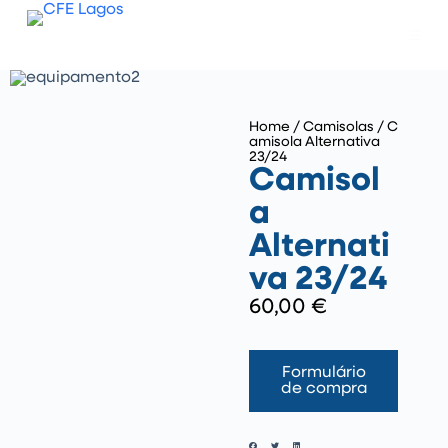
P
u
l
a
r
p
a
Home
/
Camisolas
/ C
r
amisola Alternativa
a
23/24
o
Camisol
c
o
a
n
t
Alternati
e
ú
va 23/24
d
o
60,00
€
Formulário
de compra