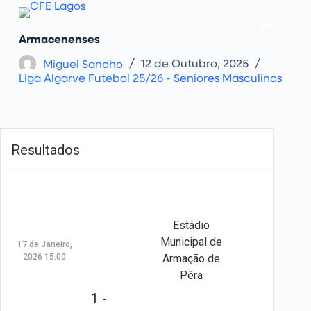
P
u
l
Armacenenses
a
r
Miguel Sancho
12 de Outubro, 2025
p
Liga Algarve Futebol 25/26 - Seniores Masculinos
a
r
a
o
c
o
n
Resultados
t
e
ú
d
o
Estádio
Municipal de
17 de Janeiro,
2026 15:00
Armação de
Pêra
1 -