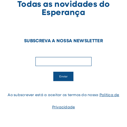
Todas as novidades do
Esperança
SUBSCREVA A NOSSA NEWSLETTER
newsletter
If
Enviar
you
are
human,
leave
Ao subscrever está a aceitar os termos da nossa
Política de
this
field
blank.
Privacidade