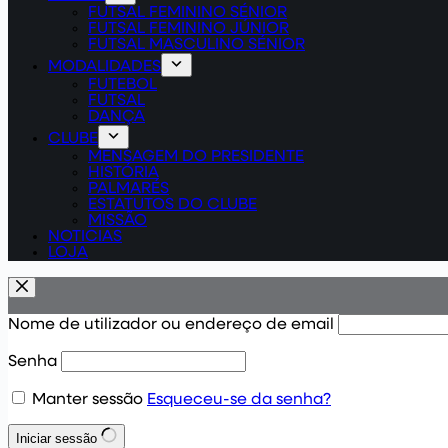
FUTSAL FEMININO SÉNIOR
FUTSAL FEMININO JÚNIOR
FUTSAL MASCULINO SÉNIOR
MODALIDADES
FUTEBOL
FUTSAL
DANÇA
CLUBE
MENSAGEM DO PRESIDENTE
HISTÓRIA
PALMARÉS
ESTATUTOS DO CLUBE
MISSÃO
NOTICIAS
LOJA
Nome de utilizador ou endereço de email
Senha
Manter sessão
Esqueceu-se da senha?
Iniciar sessão