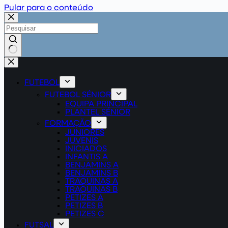
Pular para o conteúdo
Sem
resultados
FUTEBOL
FUTEBOL SÉNIOR
EQUIPA PRINCIPAL
PLANTEL SÉNIOR
FORMAÇÃO
JUNIORES
JUVENIS
INICIADOS
INFANTIS A
BENJAMINS A
BENJAMINS B
TRAQUINAS A
TRAQUINAS B
PETIZES A
PETIZES B
PETIZES C
FUTSAL