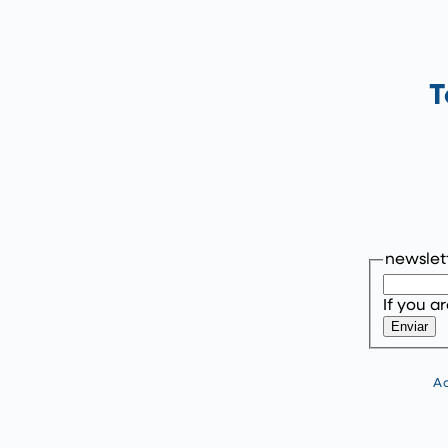
T
newslet
If you a
Enviar
Ao