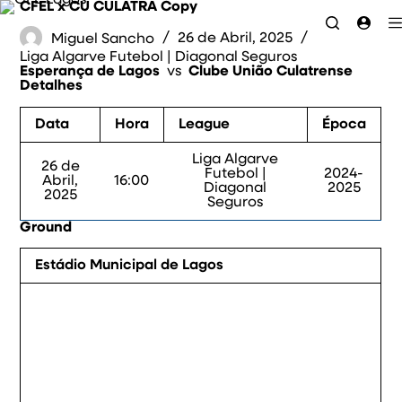
CFEL x CU CULATRA Copy
P
u
Miguel Sancho
26 de Abril, 2025
l
Liga Algarve Futebol | Diagonal Seguros
a
Esperança de Lagos
vs
Clube União Culatrense
r
Detalhes
p
a
r
Data
Hora
League
Época
a
o
Liga Algarve
c
26 de
Futebol |
2024-
o
Abril,
16:00
Diagonal
2025
n
2025
Seguros
t
e
Ground
ú
d
o
Estádio Municipal de Lagos