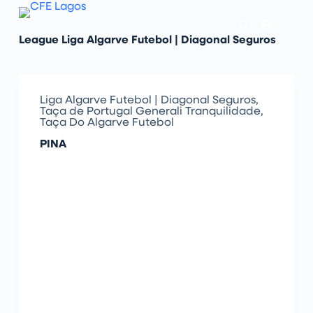
P
u
l
League
Liga Algarve Futebol | Diagonal Seguros
a
r
p
a
r
Liga Algarve Futebol | Diagonal Seguros
,
a
Taça de Portugal Generali Tranquilidade
,
o
Taça Do Algarve Futebol
c
o
PINA
n
t
e
ú
d
o