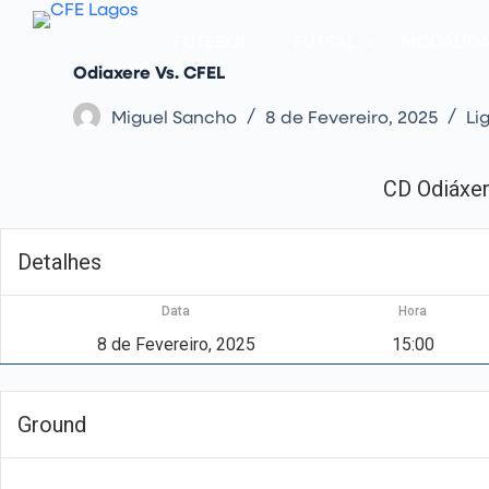
P
u
FUTEBOL
FUTSAL
MODALID
l
a
Odiaxere Vs. CFEL
r
p
Miguel Sancho
8 de Fevereiro, 2025
Li
a
r
a
o
CD Odiáxe
c
o
n
t
Detalhes
e
ú
d
Data
Hora
o
8 de Fevereiro, 2025
15:00
Ground