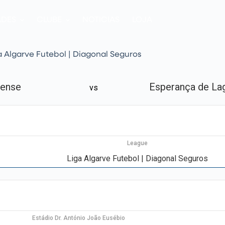
ADES
CLUBE
NOTICIAS
LOJA
a Algarve Futebol | Diagonal Seguros
ense
Esperança de La
vs
League
Liga Algarve Futebol | Diagonal Seguros
Estádio Dr. António João Eusébio