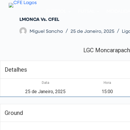
P
u
FUTEBOL
FUTSAL
MODALID
l
a
LMONCA Vs. CFEL
r
p
Miguel Sancho
25 de Janeiro, 2025
Lig
a
r
a
o
LGC Moncarapach
c
o
n
t
Detalhes
e
ú
d
Data
Hora
o
25 de Janeiro, 2025
15:00
Ground