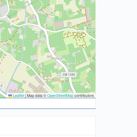
Leaflet
|
Map data ©
OpenStreetMap
contributors