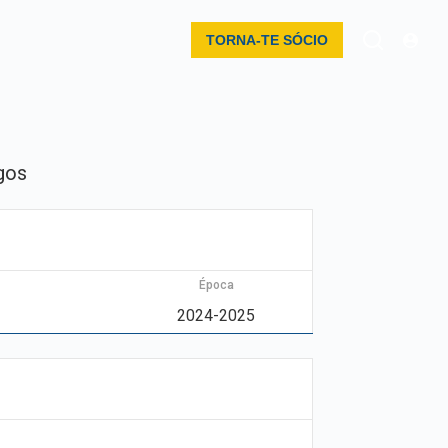
TORNA-TE SÓCIO
gos
Época
2024-2025