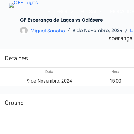
P
u
FUTEBOL
FUTSAL
MODALID
l
a
CF Esperança de Lagos vs Odiáxere
r
p
Miguel Sancho
9 de Novembro, 2024
L
a
Esperança
r
a
o
c
Detalhes
o
n
t
Data
Hora
e
ú
9 de Novembro, 2024
15:00
d
o
Ground