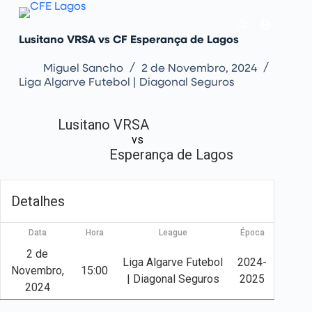
l
Lusitano VRSA vs CF Esperança de Lagos
a
r
p
Miguel Sancho
2 de Novembro, 2024
a
Liga Algarve Futebol | Diagonal Seguros
r
a
o
Lusitano VRSA
c
o
vs
n
Esperança de Lagos
t
e
ú
d
Detalhes
o
Data
Hora
League
Época
2 de
Liga Algarve Futebol
2024-
Novembro,
15:00
| Diagonal Seguros
2025
2024
Ground