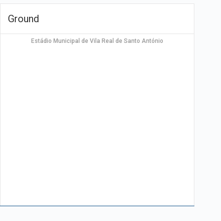
Estádio Municipal de Vila Real de Santo António
Leaflet
|
Map data ©
OpenStreetMap
contributors
Hortas, Vila Real de Santo António, Faro, 8900-265,
Portugal