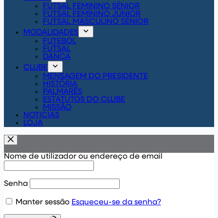
FUTSAL FEMININO SÉNIOR
FUTSAL FEMININO JÚNIOR
FUTSAL MASCULINO SÉNIOR
MODALIDADES
FUTEBOL
FUTSAL
DANÇA
CLUBE
MENSAGEM DO PRESIDENTE
HISTÓRIA
PALMARÉS
ESTATUTOS DO CLUBE
MISSÃO
NOTICIAS
LOJA
Nome de utilizador ou endereço de email
Senha
Manter sessão
Esqueceu-se da senha?