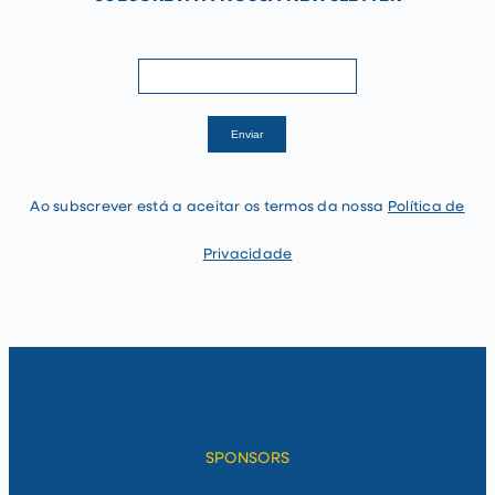
newsletter
If
Enviar
you
are
human,
leave
Ao subscrever está a aceitar os termos da nossa
Política de
this
field
blank.
Privacidade
SPONSORS