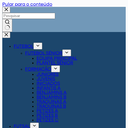
Pular para o conteúdo
Sem
resultados
FUTEBOL
FUTEBOL SÉNIOR
EQUIPA PRINCIPAL
PLANTEL SÉNIOR
FORMAÇÃO
JUNIORES
JUVENIS
INICIADOS
INFANTIS A
BENJAMINS A
BENJAMINS B
TRAQUINAS A
TRAQUINAS B
PETIZES A
PETIZES B
PETIZES C
FUTSAL