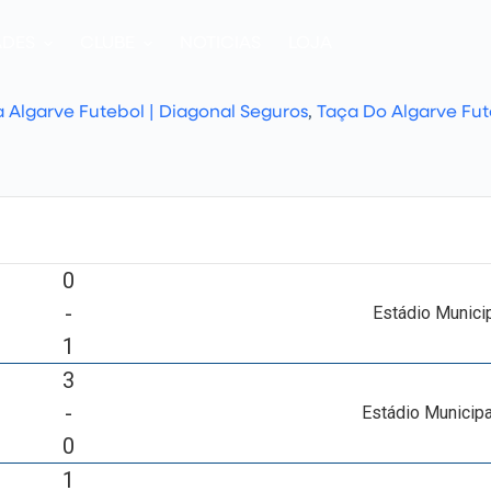
ADES
CLUBE
NOTICIAS
LOJA
a Algarve Futebol | Diagonal Seguros
,
Taça Do Algarve Fut
0
-
Estádio Munici
1
3
-
Estádio Municipa
0
1