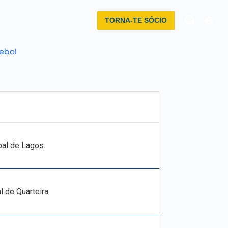
TORNA-TE SÓCIO
ebol
pal de Lagos
l de Quarteira