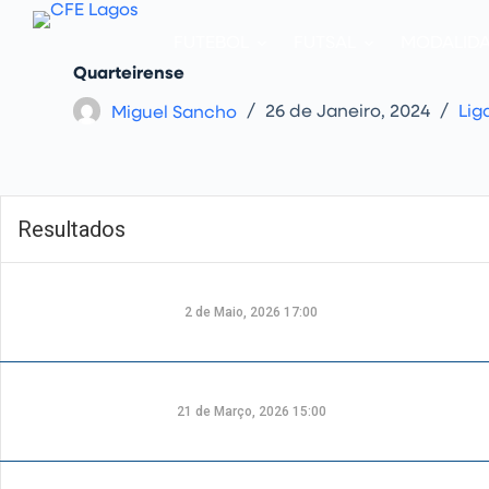
P
u
FUTEBOL
FUTSAL
MODALID
l
a
Quarteirense
r
p
Miguel Sancho
26 de Janeiro, 2024
Lig
a
r
a
o
c
o
Resultados
n
t
e
ú
d
2 de Maio, 2026 17:00
o
21 de Março, 2026 15:00