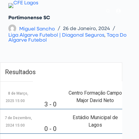
P
u
l
Portimonense SC
a
r
Miguel Sancho
26 de Janeiro, 2024
p
Liga Algarve Futebol | Diagonal Seguros
,
Taça Do
a
Algarve Futebol
r
a
o
c
o
n
t
Resultados
e
ú
d
o
Centro Formação Campo
8 de Março,
Major David Neto
2025 15:00
3 - 0
Estádio Municipal de
7 de Dezembro,
Lagos
2024 15:00
0 - 0