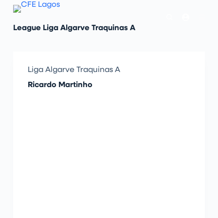
P
u
l
League
Liga Algarve Traquinas A
a
r
p
a
r
Liga Algarve Traquinas A
a
o
Ricardo Martinho
c
o
n
t
e
ú
d
o