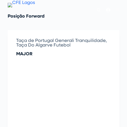
P
u
l
Posição
Forward
a
r
p
a
r
Taça de Portugal Generali Tranquilidade
,
a
Taça Do Algarve Futebol
o
c
MAJOR
o
n
t
e
ú
d
o